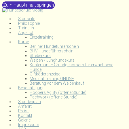
Zum Hauptinhalt springen
Startseite
Philosophie
Trainerin
Angebot
Einzeltraining
Kurse
Berliner Hundeführerschein
BHV Hundeführerschein
Streberkurs
Welpen / Junghundekurs
Kunterbunt – Grundgehorsam für erwachsene
Hunde
Giftköderanzeige
Medical Training ONLINE
Beratung vor dem Welpenkauf
Beschäftigung
Hoopers Agility (offene Stunde)
Pachwork (offene Stunde)
Stundenplan
Anfahrt
Preise
Kontakt
Galerie
Impressum