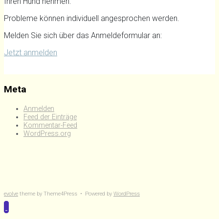
Ihren Hund nehmen.
Probleme können individuell angesprochen werden.
Melden Sie sich über das Anmeldeformular an:
Jetzt anmelden
Meta
Anmelden
Feed der Einträge
Kommentar-Feed
WordPress.org
evolve
theme by Theme4Press • Powered by
WordPress