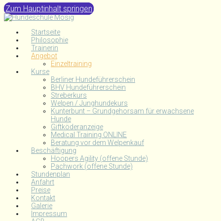
Zum Hauptinhalt springen
Startseite
Philosophie
Trainerin
Angebot
Einzeltraining
Kurse
Berliner Hundeführerschein
BHV Hundeführerschein
Streberkurs
Welpen / Junghundekurs
Kunterbunt – Grundgehorsam für erwachsene
Hunde
Giftköderanzeige
Medical Training ONLINE
Beratung vor dem Welpenkauf
Beschäftigung
Hoopers Agility (offene Stunde)
Pachwork (offene Stunde)
Stundenplan
Anfahrt
Preise
Kontakt
Galerie
Impressum