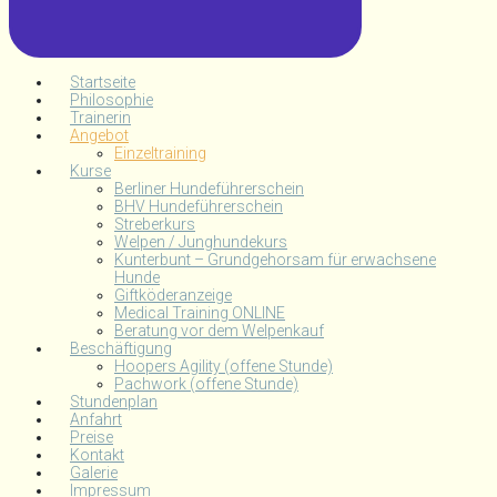
Startseite
Philosophie
Trainerin
Angebot
Einzeltraining
Kurse
Berliner Hundeführerschein
BHV Hundeführerschein
Streberkurs
Welpen / Junghundekurs
Kunterbunt – Grundgehorsam für erwachsene
Hunde
Giftköderanzeige
Medical Training ONLINE
Beratung vor dem Welpenkauf
Beschäftigung
Hoopers Agility (offene Stunde)
Pachwork (offene Stunde)
Stundenplan
Anfahrt
Preise
Kontakt
Galerie
Impressum