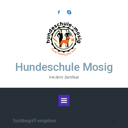
Zum Hauptinhalt springen
Hundeschule Mosig
IHK/BHV Zertifikat