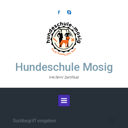
Zum Hauptinhalt springen
Hundeschule Mosig
IHK/BHV Zertifikat