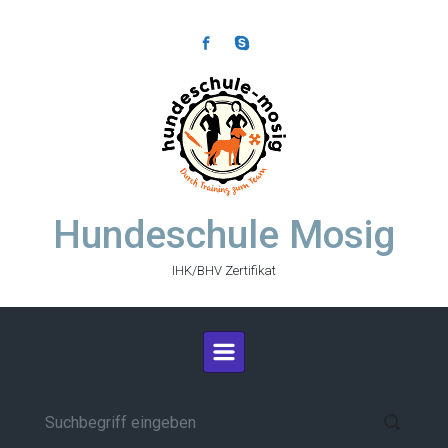
Zum Hauptinhalt springen
Hundeschule Mosig
IHK/BHV Zertifikat