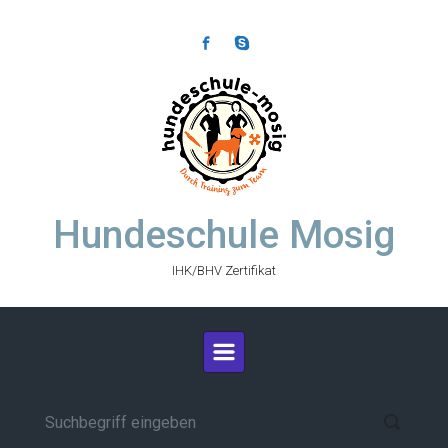
Zum Hauptinhalt springen
Hundeschule Mosig
IHK/BHV Zertifikat