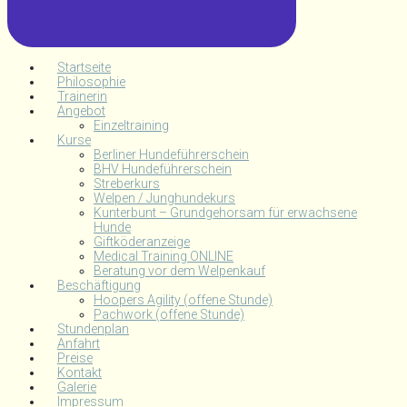
Startseite
Philosophie
Trainerin
Angebot
Einzeltraining
Kurse
Berliner Hundeführerschein
BHV Hundeführerschein
Streberkurs
Welpen / Junghundekurs
Kunterbunt – Grundgehorsam für erwachsene
Hunde
Giftköderanzeige
Medical Training ONLINE
Beratung vor dem Welpenkauf
Beschäftigung
Hoopers Agility (offene Stunde)
Pachwork (offene Stunde)
Stundenplan
Anfahrt
Preise
Kontakt
Galerie
Impressum