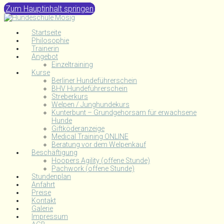
Zum Hauptinhalt springen
Startseite
Philosophie
Trainerin
Angebot
Einzeltraining
Kurse
Berliner Hundeführerschein
BHV Hundeführerschein
Streberkurs
Welpen / Junghundekurs
Kunterbunt – Grundgehorsam für erwachsene
Hunde
Giftköderanzeige
Medical Training ONLINE
Beratung vor dem Welpenkauf
Beschäftigung
Hoopers Agility (offene Stunde)
Pachwork (offene Stunde)
Stundenplan
Anfahrt
Preise
Kontakt
Galerie
Impressum