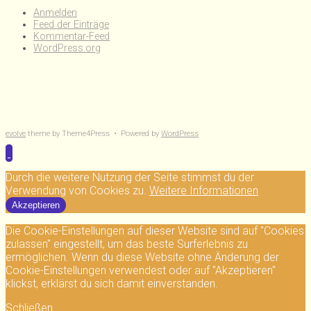
Anmelden
Feed der Einträge
Kommentar-Feed
WordPress.org
evolve
theme by Theme4Press • Powered by
WordPress
Durch die weitere Nutzung der Seite stimmst du der
Verwendung von Cookies zu.
Weitere Informationen
Akzeptieren
Die Cookie-Einstellungen auf dieser Website sind auf "Cookies
zulassen" eingestellt, um das beste Surferlebnis zu
ermöglichen. Wenn du diese Website ohne Änderung der
Cookie-Einstellungen verwendest oder auf "Akzeptieren"
klickst, erklärst du sich damit einverstanden.
Schließen