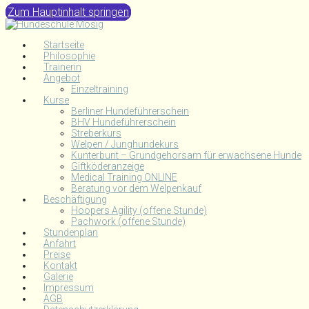
Zum Hauptinhalt springen
Startseite
Philosophie
Trainerin
Angebot
Einzeltraining
Kurse
Berliner Hundeführerschein
BHV Hundeführerschein
Streberkurs
Welpen / Junghundekurs
Kunterbunt – Grundgehorsam für erwachsene Hunde
Giftköderanzeige
Medical Training ONLINE
Beratung vor dem Welpenkauf
Beschäftigung
Hoopers Agility (offene Stunde)
Pachwork (offene Stunde)
Stundenplan
Anfahrt
Preise
Kontakt
Galerie
Impressum
AGB