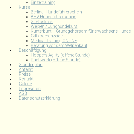
Einzeltraining
Kurse
Berliner Hundeführerschein
BHV Hundeführerschein
Streberkurs
Welpen / Junghundekurs
Kunterbunt – Grundgehorsam für erwachsene Hunde
Giftköderanzeige
Medical Training ONLINE
Beratung vor dem Welpenkauf
Beschäftigung
Hoopers Agility (offene Stunde)
Pachwork (offene Stunde)
Stundenplan
Anfahrt
Preise
Kontakt
Galerie
Impressum
AGB
Datenschutzerklärung