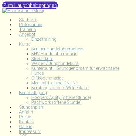
Zum Hauptinhalt springen
Startseite
Philosophie
Trainerin
Angebot
Einzeltraining
Kurse
Berliner Hundeführerschein
BHV Hundeführerschein
Streberkurs
Welpen / Junghundekurs
Kunterbunt – Grundgehorsam für erwachsene
Hunde
Giftköderanzeige
Medical Training ONLINE
Beratung vor dem Welpenkauf
Beschäftigung
Hoopers Agility (offene Stunde)
Pachwork (offene Stunde)
Stundenplan
Anfahrt
Preise
Kontakt
Galerie
Impressum