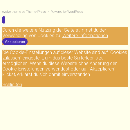
evolve
theme by Theme4Press • Powered by
WordPress
Durch die weitere Nutzung der Seite stimmst du der
Verwendung von Cookies zu.
Weitere Informationen
Akzeptieren
Die Cookie-Einstellungen auf dieser Website sind auf "Cookies
zulassen" eingestellt, um das beste Surferlebnis zu
ermöglichen. Wenn du diese Website ohne Änderung der
Cookie-Einstellungen verwendest oder auf "Akzeptieren"
klickst, erklärst du sich damit einverstanden.
Schließen