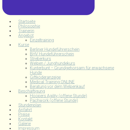
Startseite
Philosophie
Trainerin
Angebot
Einzeltraining
Kurse
Berliner Hundeführerschein
BHV Hundeführerschein
Streberkurs
Welpen / Junghundekurs
Kunterbunt – Grundgehorsam für erwachsene
Hunde
Giftköderanzeige
Medical Training ONLINE
Beratung vor dem Welpenkauf
Beschäftigung
Hoopers Agility (offene Stunde)
Pachwork (offene Stunde)
Stundenplan
Anfahrt
Preise
Kontakt
Galerie
Impressum