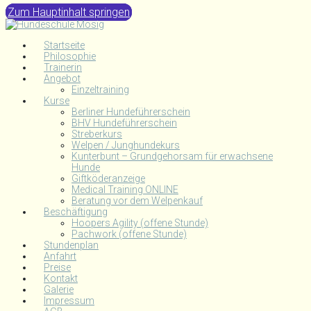
Zum Hauptinhalt springen
Startseite
Philosophie
Trainerin
Angebot
Einzeltraining
Kurse
Berliner Hundeführerschein
BHV Hundeführerschein
Streberkurs
Welpen / Junghundekurs
Kunterbunt – Grundgehorsam für erwachsene
Hunde
Giftköderanzeige
Medical Training ONLINE
Beratung vor dem Welpenkauf
Beschäftigung
Hoopers Agility (offene Stunde)
Pachwork (offene Stunde)
Stundenplan
Anfahrt
Preise
Kontakt
Galerie
Impressum