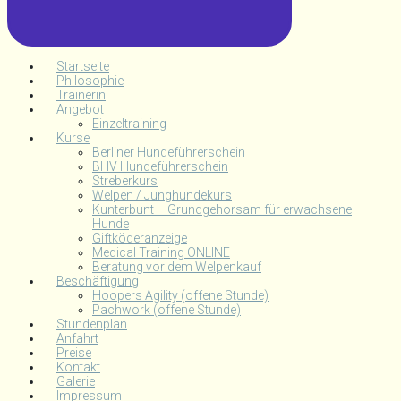
Startseite
Philosophie
Trainerin
Angebot
Einzeltraining
Kurse
Berliner Hundeführerschein
BHV Hundeführerschein
Streberkurs
Welpen / Junghundekurs
Kunterbunt – Grundgehorsam für erwachsene
Hunde
Giftköderanzeige
Medical Training ONLINE
Beratung vor dem Welpenkauf
Beschäftigung
Hoopers Agility (offene Stunde)
Pachwork (offene Stunde)
Stundenplan
Anfahrt
Preise
Kontakt
Galerie
Impressum