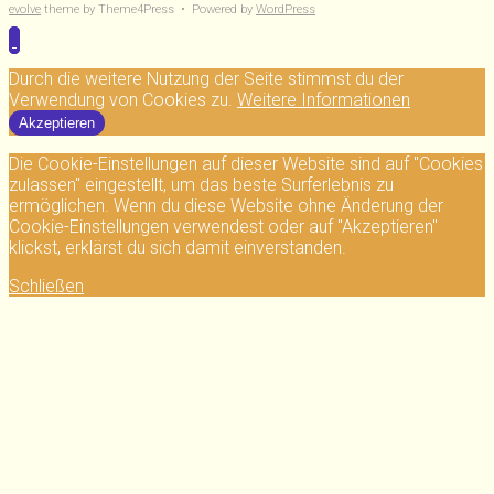
evolve
theme by Theme4Press • Powered by
WordPress
Durch die weitere Nutzung der Seite stimmst du der
Verwendung von Cookies zu.
Weitere Informationen
Akzeptieren
Die Cookie-Einstellungen auf dieser Website sind auf "Cookies
zulassen" eingestellt, um das beste Surferlebnis zu
ermöglichen. Wenn du diese Website ohne Änderung der
Cookie-Einstellungen verwendest oder auf "Akzeptieren"
klickst, erklärst du sich damit einverstanden.
Schließen