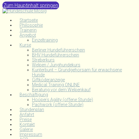
Zum Hauptinhalt springen
Startseite
Philosophie
Trainerin
Angebot
Einzeltraining
Kurse
Berliner Hundeführerschein
BHV Hundeführerschein
Streberkurs
Welpen / Junghundekurs
Kunterbunt – Grundgehorsam für erwachsene
Hunde
Giftköderanzeige
Medical Training ONLINE
Beratung vor dem Welpenkauf
Beschäftigung
Hoopers Agility (offene Stunde)
Pachwork (offene Stunde)
Stundenplan
Anfahrt
Preise
Kontakt
Galerie
Impressum