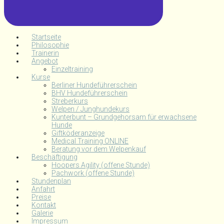
Startseite
Philosophie
Trainerin
Angebot
Einzeltraining
Kurse
Berliner Hundeführerschein
BHV Hundeführerschein
Streberkurs
Welpen / Junghundekurs
Kunterbunt – Grundgehorsam für erwachsene
Hunde
Giftköderanzeige
Medical Training ONLINE
Beratung vor dem Welpenkauf
Beschäftigung
Hoopers Agility (offene Stunde)
Pachwork (offene Stunde)
Stundenplan
Anfahrt
Preise
Kontakt
Galerie
Impressum