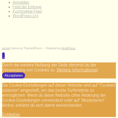
Anmelden
Feed der Einträge
Kommentar-Feed
WordPress.org
evolve
theme by Theme4Press • Powered by
WordPress
Durch die weitere Nutzung der Seite stimmst du der
Verwendung von Cookies zu.
Weitere Informationen
Akzeptieren
Die Cookie-Einstellungen auf dieser Website sind auf "Cookies
zulassen" eingestellt, um das beste Surferlebnis zu
ermöglichen. Wenn du diese Website ohne Änderung der
Cookie-Einstellungen verwendest oder auf "Akzeptieren"
klickst, erklärst du sich damit einverstanden.
Schließen