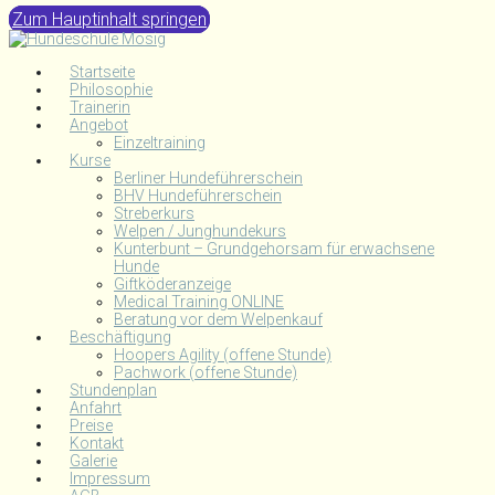
Zum Hauptinhalt springen
Startseite
Philosophie
Trainerin
Angebot
Einzeltraining
Kurse
Berliner Hundeführerschein
BHV Hundeführerschein
Streberkurs
Welpen / Junghundekurs
Kunterbunt – Grundgehorsam für erwachsene
Hunde
Giftköderanzeige
Medical Training ONLINE
Beratung vor dem Welpenkauf
Beschäftigung
Hoopers Agility (offene Stunde)
Pachwork (offene Stunde)
Stundenplan
Anfahrt
Preise
Kontakt
Galerie
Impressum