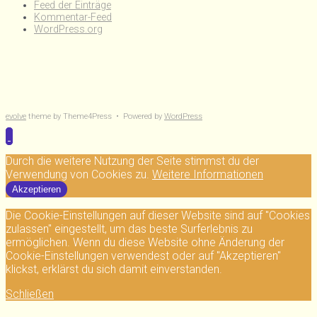
Feed der Einträge
Kommentar-Feed
WordPress.org
evolve
theme by Theme4Press • Powered by
WordPress
Durch die weitere Nutzung der Seite stimmst du der
Verwendung von Cookies zu.
Weitere Informationen
Akzeptieren
Die Cookie-Einstellungen auf dieser Website sind auf "Cookies
zulassen" eingestellt, um das beste Surferlebnis zu
ermöglichen. Wenn du diese Website ohne Änderung der
Cookie-Einstellungen verwendest oder auf "Akzeptieren"
klickst, erklärst du sich damit einverstanden.
Schließen