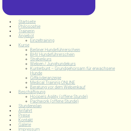
Startseite
Philosophie
Trainerin
Angebot
Einzeltraining
Kurse
Berliner Hundeführerschein
BHV Hundeführerschein
Streberkurs
Welpen / Junghundekurs
Kunterbunt – Grundgehorsam für erwachsene
Hunde
Giftköderanzeige
Medical Training ONLINE
Beratung vor dem Welpenkauf
Beschäftigung
Hoopers Agility (offene Stunde)
Pachwork (offene Stunde)
Stundenplan
Anfahrt
Preise
Kontakt
Galerie
Impressum