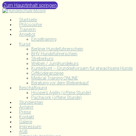
Zum Hauptinhalt springen
Startseite
Philosophie
Trainerin
Angebot
Einzeltraining
Kurse
Berliner Hundeführerschein
BHV Hundeführerschein
Streberkurs
Welpen / Junghundekurs
Kunterbunt – Grundgehorsam für erwachsene Hunde
Giftköderanzeige
Medical Training ONLINE
Beratung vor dem Welpenkauf
Beschäftigung
Hoopers Agility (offene Stunde)
Pachwork (offene Stunde)
Stundenplan
Anfahrt
Preise
Kontakt
Galerie
Impressum
AGB