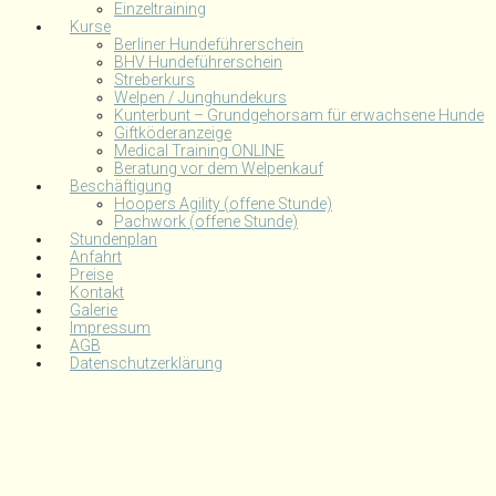
Einzeltraining
Kurse
Berliner Hundeführerschein
BHV Hundeführerschein
Streberkurs
Welpen / Junghundekurs
Kunterbunt – Grundgehorsam für erwachsene Hunde
Giftköderanzeige
Medical Training ONLINE
Beratung vor dem Welpenkauf
Beschäftigung
Hoopers Agility (offene Stunde)
Pachwork (offene Stunde)
Stundenplan
Anfahrt
Preise
Kontakt
Galerie
Impressum
AGB
Datenschutzerklärung