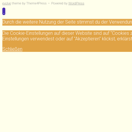
evolve
theme by Theme4Press • Powered by
WordPress
Durch die weitere Nutzung der Seite stimmst du der Verwendu
Die Cookie-Einstellungen auf dieser Website sind auf "Cookies
Einstellungen verwendest oder auf "Akzeptieren" klickst, erklärs
Schließen