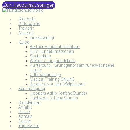
Zum Hauptinhalt springen
Startseite
Philosophie
Trainerin
Angebot
Einzeltraining
Kurse
Berliner Hundeführerschein
BHV Hundeführerschein
Streberkurs
Welpen / Junghundekurs
Kunterbunt – Grundgehorsam für erwachsene
Hunde
Giftköderanzeige
Medical Training ONLINE
Beratung vor dem Welpenkauf
Beschäftigung
Hoopers Agility (offene Stunde)
Pachwork (offene Stunde)
Stundenplan
Anfahrt
Preise
Kontakt
Galerie
Impressum