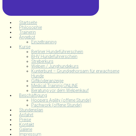
Startseite
Philosophie
Trainerin
Angebot
Einzeltraining
Kurse
Berliner Hundeführerschein
BHV Hundeführerschein
Streberkurs
Welpen / Junghundekurs
Kunterbunt – Grundgehorsam für erwachsene
Hunde
Giftköderanzeige
Medical Training ONLINE
Beratung vor dem Welpenkauf
Beschäftigung
Hoopers Agility (offene Stunde)
Pachwork (offene Stunde)
Stundenplan
Anfahrt
Preise
Kontakt
Galerie
Impressum