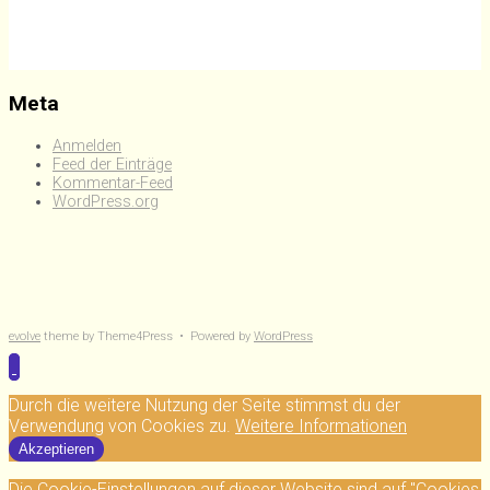
Meta
Anmelden
Feed der Einträge
Kommentar-Feed
WordPress.org
evolve
theme by Theme4Press • Powered by
WordPress
Durch die weitere Nutzung der Seite stimmst du der
Verwendung von Cookies zu.
Weitere Informationen
Akzeptieren
Die Cookie-Einstellungen auf dieser Website sind auf "Cookies