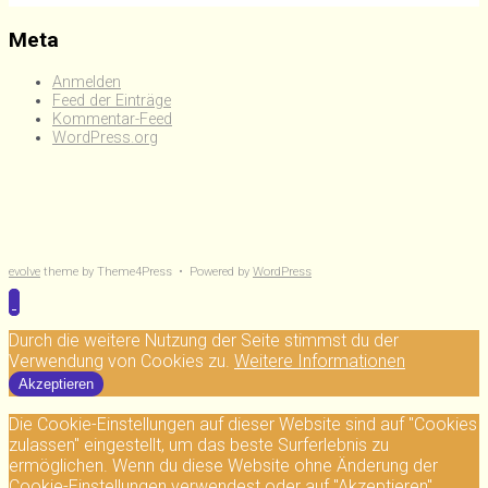
Meta
Anmelden
Feed der Einträge
Kommentar-Feed
WordPress.org
evolve
theme by Theme4Press • Powered by
WordPress
Durch die weitere Nutzung der Seite stimmst du der
Verwendung von Cookies zu.
Weitere Informationen
Akzeptieren
Die Cookie-Einstellungen auf dieser Website sind auf "Cookies
zulassen" eingestellt, um das beste Surferlebnis zu
ermöglichen. Wenn du diese Website ohne Änderung der
Cookie-Einstellungen verwendest oder auf "Akzeptieren"