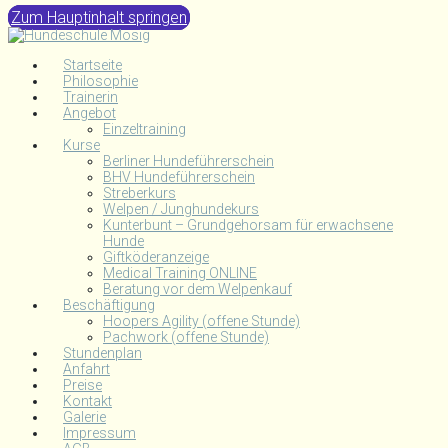
Zum Hauptinhalt springen
Startseite
Philosophie
Trainerin
Angebot
Einzeltraining
Kurse
Berliner Hundeführerschein
BHV Hundeführerschein
Streberkurs
Welpen / Junghundekurs
Kunterbunt – Grundgehorsam für erwachsene
Hunde
Giftköderanzeige
Medical Training ONLINE
Beratung vor dem Welpenkauf
Beschäftigung
Hoopers Agility (offene Stunde)
Pachwork (offene Stunde)
Stundenplan
Anfahrt
Preise
Kontakt
Galerie
Impressum