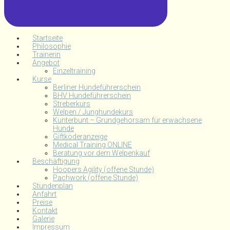
Startseite
Philosophie
Trainerin
Angebot
Einzeltraining
Kurse
Berliner Hundeführerschein
BHV Hundeführerschein
Streberkurs
Welpen / Junghundekurs
Kunterbunt – Grundgehorsam für erwachsene
Hunde
Giftköderanzeige
Medical Training ONLINE
Beratung vor dem Welpenkauf
Beschäftigung
Hoopers Agility (offene Stunde)
Pachwork (offene Stunde)
Stundenplan
Anfahrt
Preise
Kontakt
Galerie
Impressum