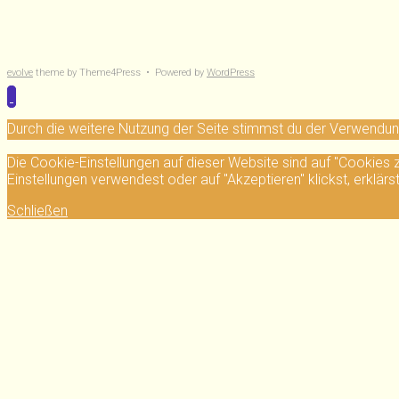
evolve
theme by Theme4Press • Powered by
WordPress
Durch die weitere Nutzung der Seite stimmst du der Verwendu
Die Cookie-Einstellungen auf dieser Website sind auf "Cookies
Einstellungen verwendest oder auf "Akzeptieren" klickst, erklärs
Schließen