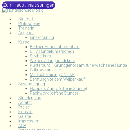
Zum Hauptinhalt springen
Startseite
Philosophie
Trainerin
Angebot
Einzeltraining
Kurse
Berliner Hundeführerschein
BHV Hundeführerschein
Streberkurs
Welpen / Junghundekurs
Kunterbunt – Grundgehorsam für erwachsene Hunde
Giftköderanzeige
Medical Training ONLINE
Beratung vor dem Welpenkauf
Beschäftigung
Hoopers Agility (offene Stunde)
Pachwork (offene Stunde)
Stundenplan
Anfahrt
Preise
Kontakt
Galerie
Impressum
AGB