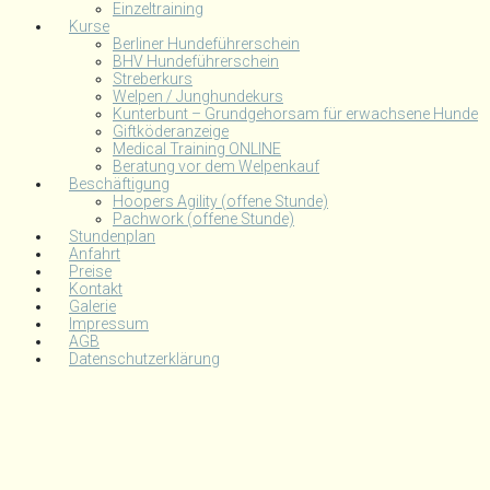
Einzeltraining
Kurse
Berliner Hundeführerschein
BHV Hundeführerschein
Streberkurs
Welpen / Junghundekurs
Kunterbunt – Grundgehorsam für erwachsene Hunde
Giftköderanzeige
Medical Training ONLINE
Beratung vor dem Welpenkauf
Beschäftigung
Hoopers Agility (offene Stunde)
Pachwork (offene Stunde)
Stundenplan
Anfahrt
Preise
Kontakt
Galerie
Impressum
AGB
Datenschutzerklärung