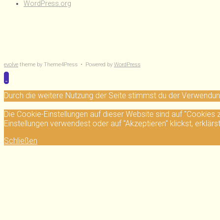
WordPress.org
evolve
theme by Theme4Press • Powered by
WordPress
Durch die weitere Nutzung der Seite stimmst du der Verwendu
Die Cookie-Einstellungen auf dieser Website sind auf "Cookies
Einstellungen verwendest oder auf "Akzeptieren" klickst, erklärs
Schließen