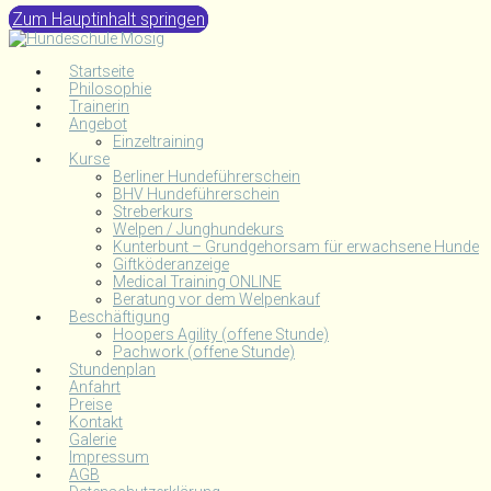
Zum Hauptinhalt springen
Startseite
Philosophie
Trainerin
Angebot
Einzeltraining
Kurse
Berliner Hundeführerschein
BHV Hundeführerschein
Streberkurs
Welpen / Junghundekurs
Kunterbunt – Grundgehorsam für erwachsene Hunde
Giftköderanzeige
Medical Training ONLINE
Beratung vor dem Welpenkauf
Beschäftigung
Hoopers Agility (offene Stunde)
Pachwork (offene Stunde)
Stundenplan
Anfahrt
Preise
Kontakt
Galerie
Impressum
AGB