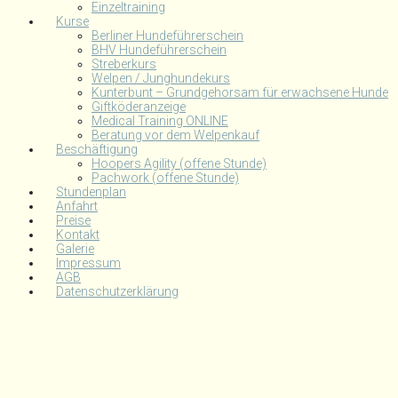
Einzeltraining
Kurse
Berliner Hundeführerschein
BHV Hundeführerschein
Streberkurs
Welpen / Junghundekurs
Kunterbunt – Grundgehorsam für erwachsene Hunde
Giftköderanzeige
Medical Training ONLINE
Beratung vor dem Welpenkauf
Beschäftigung
Hoopers Agility (offene Stunde)
Pachwork (offene Stunde)
Stundenplan
Anfahrt
Preise
Kontakt
Galerie
Impressum
AGB
Datenschutzerklärung