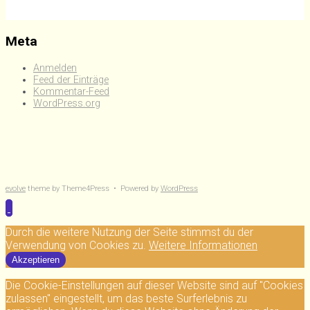
Meta
Anmelden
Feed der Einträge
Kommentar-Feed
WordPress.org
evolve
theme by Theme4Press • Powered by
WordPress
Durch die weitere Nutzung der Seite stimmst du der
Verwendung von Cookies zu.
Weitere Informationen
Akzeptieren
Die Cookie-Einstellungen auf dieser Website sind auf "Cookies
zulassen" eingestellt, um das beste Surferlebnis zu