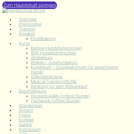
Zum Hauptinhalt springen
Startseite
Philosophie
Trainerin
Angebot
Einzeltraining
Kurse
Berliner Hundeführerschein
BHV Hundeführerschein
Streberkurs
Welpen / Junghundekurs
Kunterbunt – Grundgehorsam für erwachsene
Hunde
Giftköderanzeige
Medical Training ONLINE
Beratung vor dem Welpenkauf
Beschäftigung
Hoopers Agility (offene Stunde)
Pachwork (offene Stunde)
Stundenplan
Anfahrt
Preise
Kontakt
Galerie
Impressum