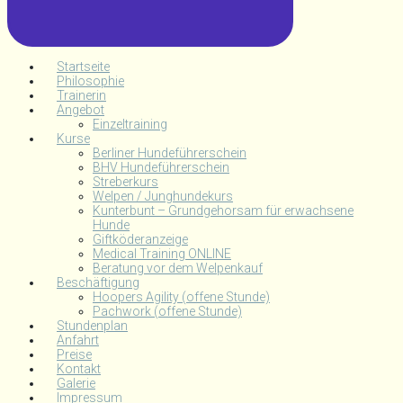
Startseite
Philosophie
Trainerin
Angebot
Einzeltraining
Kurse
Berliner Hundeführerschein
BHV Hundeführerschein
Streberkurs
Welpen / Junghundekurs
Kunterbunt – Grundgehorsam für erwachsene
Hunde
Giftköderanzeige
Medical Training ONLINE
Beratung vor dem Welpenkauf
Beschäftigung
Hoopers Agility (offene Stunde)
Pachwork (offene Stunde)
Stundenplan
Anfahrt
Preise
Kontakt
Galerie
Impressum