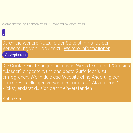
evolve
theme by Theme4Press • Powered by
WordPress
Durch die weitere Nutzung der Seite stimmst du der
Verwendung von Cookies zu.
Weitere Informationen
Akzeptieren
Die Cookie-Einstellungen auf dieser Website sind auf "Cookies
zulassen" eingestellt, um das beste Surferlebnis zu
ermöglichen. Wenn du diese Website ohne Änderung der
Cookie-Einstellungen verwendest oder auf "Akzeptieren"
klickst, erklärst du sich damit einverstanden.
Schließen