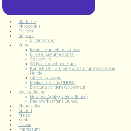
Startseite
Philosophie
Trainerin
Angebot
Einzeltraining
Kurse
Berliner Hundeführerschein
BHV Hundeführerschein
Streberkurs
Welpen / Junghundekurs
Kunterbunt – Grundgehorsam für erwachsene
Hunde
Giftköderanzeige
Medical Training ONLINE
Beratung vor dem Welpenkauf
Beschäftigung
Hoopers Agility (offene Stunde)
Pachwork (offene Stunde)
Stundenplan
Anfahrt
Preise
Kontakt
Galerie
Impressum