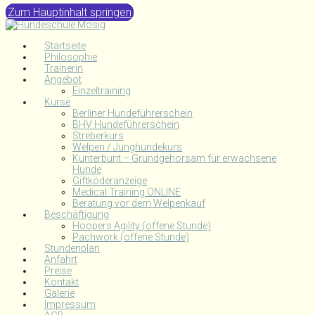
Zum Hauptinhalt springen
Startseite
Philosophie
Trainerin
Angebot
Einzeltraining
Kurse
Berliner Hundeführerschein
BHV Hundeführerschein
Streberkurs
Welpen / Junghundekurs
Kunterbunt – Grundgehorsam für erwachsene
Hunde
Giftköderanzeige
Medical Training ONLINE
Beratung vor dem Welpenkauf
Beschäftigung
Hoopers Agility (offene Stunde)
Pachwork (offene Stunde)
Stundenplan
Anfahrt
Preise
Kontakt
Galerie
Impressum