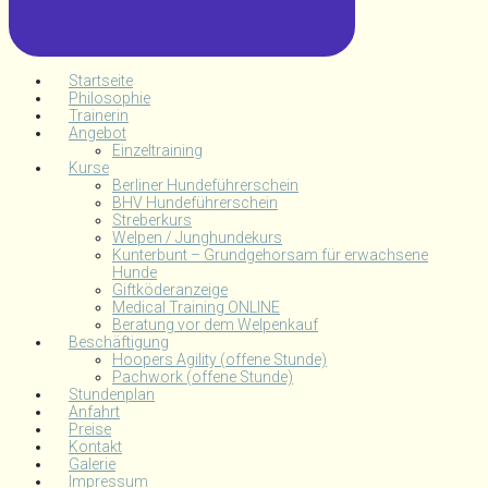
Startseite
Philosophie
Trainerin
Angebot
Einzeltraining
Kurse
Berliner Hundeführerschein
BHV Hundeführerschein
Streberkurs
Welpen / Junghundekurs
Kunterbunt – Grundgehorsam für erwachsene
Hunde
Giftköderanzeige
Medical Training ONLINE
Beratung vor dem Welpenkauf
Beschäftigung
Hoopers Agility (offene Stunde)
Pachwork (offene Stunde)
Stundenplan
Anfahrt
Preise
Kontakt
Galerie
Impressum