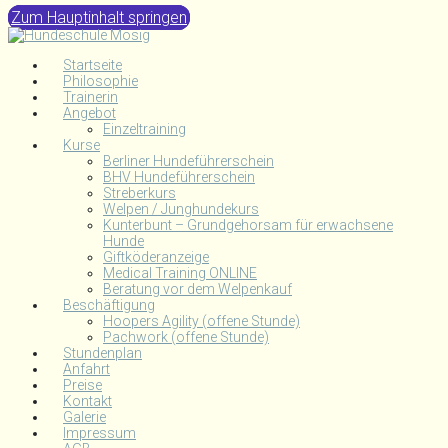
Zum Hauptinhalt springen
Startseite
Philosophie
Trainerin
Angebot
Einzeltraining
Kurse
Berliner Hundeführerschein
BHV Hundeführerschein
Streberkurs
Welpen / Junghundekurs
Kunterbunt – Grundgehorsam für erwachsene
Hunde
Giftköderanzeige
Medical Training ONLINE
Beratung vor dem Welpenkauf
Beschäftigung
Hoopers Agility (offene Stunde)
Pachwork (offene Stunde)
Stundenplan
Anfahrt
Preise
Kontakt
Galerie
Impressum