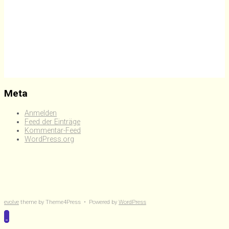
Meta
Anmelden
Feed der Einträge
Kommentar-Feed
WordPress.org
evolve
theme by Theme4Press • Powered by
WordPress