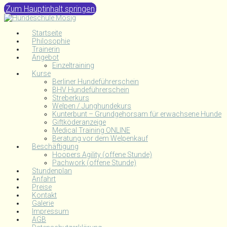
Zum Hauptinhalt springen
Startseite
Philosophie
Trainerin
Angebot
Einzeltraining
Kurse
Berliner Hundeführerschein
BHV Hundeführerschein
Streberkurs
Welpen / Junghundekurs
Kunterbunt – Grundgehorsam für erwachsene Hunde
Giftköderanzeige
Medical Training ONLINE
Beratung vor dem Welpenkauf
Beschäftigung
Hoopers Agility (offene Stunde)
Pachwork (offene Stunde)
Stundenplan
Anfahrt
Preise
Kontakt
Galerie
Impressum
AGB