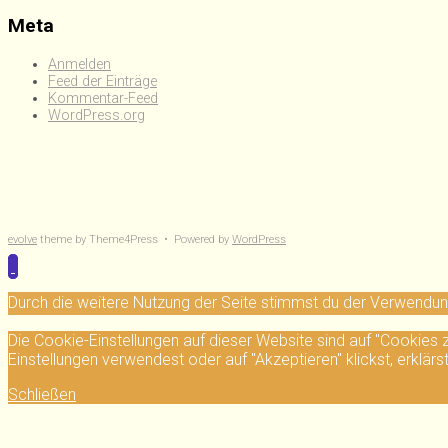
Meta
Anmelden
Feed der Einträge
Kommentar-Feed
WordPress.org
evolve
theme by Theme4Press • Powered by
WordPress
Durch die weitere Nutzung der Seite stimmst du der Verwendu
Die Cookie-Einstellungen auf dieser Website sind auf "Cookies
Einstellungen verwendest oder auf "Akzeptieren" klickst, erklärs
Schließen