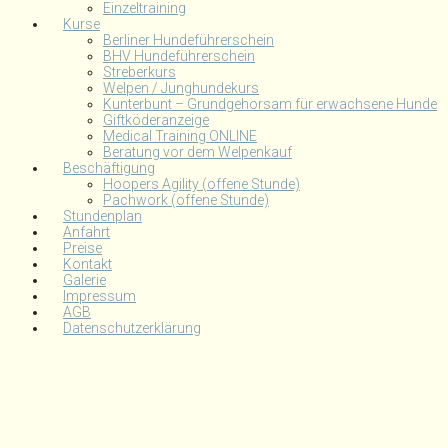
Einzeltraining
Kurse
Berliner Hundeführerschein
BHV Hundeführerschein
Streberkurs
Welpen / Junghundekurs
Kunterbunt – Grundgehorsam für erwachsene Hunde
Giftköderanzeige
Medical Training ONLINE
Beratung vor dem Welpenkauf
Beschäftigung
Hoopers Agility (offene Stunde)
Pachwork (offene Stunde)
Stundenplan
Anfahrt
Preise
Kontakt
Galerie
Impressum
AGB
Datenschutzerklärung