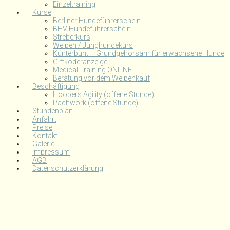
Einzeltraining
Kurse
Berliner Hundeführerschein
BHV Hundeführerschein
Streberkurs
Welpen / Junghundekurs
Kunterbunt – Grundgehorsam für erwachsene Hunde
Giftköderanzeige
Medical Training ONLINE
Beratung vor dem Welpenkauf
Beschäftigung
Hoopers Agility (offene Stunde)
Pachwork (offene Stunde)
Stundenplan
Anfahrt
Preise
Kontakt
Galerie
Impressum
AGB
Datenschutzerklärung