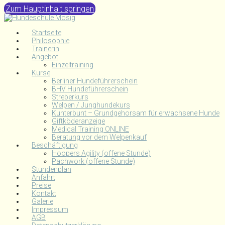
Zum Hauptinhalt springen
Startseite
Philosophie
Trainerin
Angebot
Einzeltraining
Kurse
Berliner Hundeführerschein
BHV Hundeführerschein
Streberkurs
Welpen / Junghundekurs
Kunterbunt – Grundgehorsam für erwachsene Hunde
Giftköderanzeige
Medical Training ONLINE
Beratung vor dem Welpenkauf
Beschäftigung
Hoopers Agility (offene Stunde)
Pachwork (offene Stunde)
Stundenplan
Anfahrt
Preise
Kontakt
Galerie
Impressum
AGB