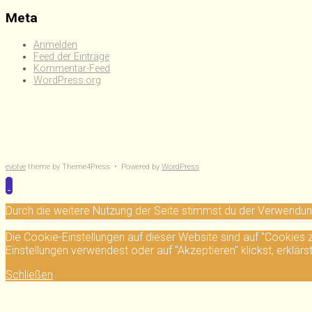
Meta
Anmelden
Feed der Einträge
Kommentar-Feed
WordPress.org
evolve
theme by Theme4Press • Powered by
WordPress
Durch die weitere Nutzung der Seite stimmst du der Verwendu
Die Cookie-Einstellungen auf dieser Website sind auf "Cookies
Einstellungen verwendest oder auf "Akzeptieren" klickst, erklärs
Schließen