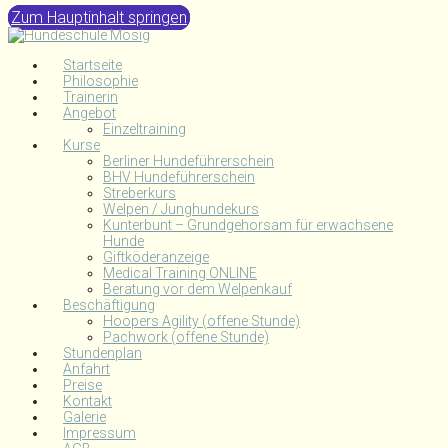
Zum Hauptinhalt springen
Startseite
Philosophie
Trainerin
Angebot
Einzeltraining
Kurse
Berliner Hundeführerschein
BHV Hundeführerschein
Streberkurs
Welpen / Junghundekurs
Kunterbunt – Grundgehorsam für erwachsene
Hunde
Giftköderanzeige
Medical Training ONLINE
Beratung vor dem Welpenkauf
Beschäftigung
Hoopers Agility (offene Stunde)
Pachwork (offene Stunde)
Stundenplan
Anfahrt
Preise
Kontakt
Galerie
Impressum