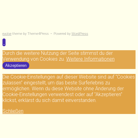
evolve
theme by Theme4Press • Powered by
WordPress
Durch die weitere Nutzung der Seite stimmst du der
Verwendung von Cookies zu.
Weitere Informationen
Akzeptieren
Die Cookie-Einstellungen auf dieser Website sind auf "Cookies
zulassen" eingestellt, um das beste Surferlebnis zu
ermöglichen. Wenn du diese Website ohne Änderung der
Cookie-Einstellungen verwendest oder auf "Akzeptieren"
klickst, erklärst du sich damit einverstanden.
Schließen